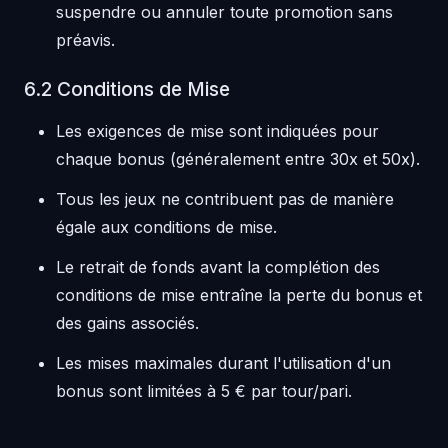
suspendre ou annuler toute promotion sans
préavis.
6.2 Conditions de Mise
Les exigences de mise sont indiquées pour
chaque bonus (généralement entre 30x et 50x).
Tous les jeux ne contribuent pas de manière
égale aux conditions de mise.
Le retrait de fonds avant la complétion des
conditions de mise entraîne la perte du bonus et
des gains associés.
Les mises maximales durant l'utilisation d'un
bonus sont limitées à 5 € par tour/pari.