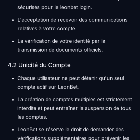
sécurisés pour le leonbet login.
L'acceptation de recevoir des communications
relatives à votre compte.
La vérification de votre identité par la
transmission de documents officiels.
4.2 Unicité du Compte
Chaque utilisateur ne peut détenir qu'un seul
compte actif sur LeonBet.
La création de comptes multiples est strictement
interdite et peut entraîner la suspension de tous
les comptes.
LeonBet se réserve le droit de demander des
vérifications supplémentaires pour prévenir les