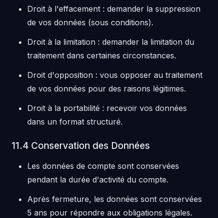
Droit à l'effacement : demander la suppression
de vos données (sous conditions).
Droit à la limitation : demander la limitation du
traitement dans certaines circonstances.
Droit d'opposition : vous opposer au traitement
de vos données pour des raisons légitimes.
Droit à la portabilité : recevoir vos données
dans un format structuré.
11.4 Conservation des Données
Les données de compte sont conservées
pendant la durée d'activité du compte.
Après fermeture, les données sont conservées
5 ans pour répondre aux obligations légales.