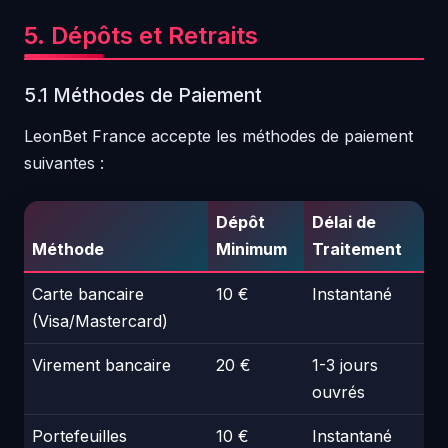
5. Dépôts et Retraits
5.1 Méthodes de Paiement
LeonBet France accepte les méthodes de paiement
suivantes :
Dépôt
Délai de
Méthode
Minimum
Traitement
Carte bancaire
10 €
Instantané
(Visa/Mastercard)
Virement bancaire
20 €
1-3 jours
ouvrés
Portefeuilles
10 €
Instantané