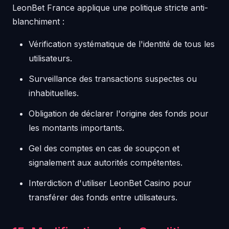
LeonBet France applique une politique stricte anti-
blanchiment :
Vérification systématique de l'identité de tous les
utilisateurs.
Surveillance des transactions suspectes ou
inhabituelles.
Obligation de déclarer l'origine des fonds pour
les montants importants.
Gel des comptes en cas de soupçon et
signalement aux autorités compétentes.
Interdiction d'utiliser LeonBet Casino pour
transférer des fonds entre utilisateurs.