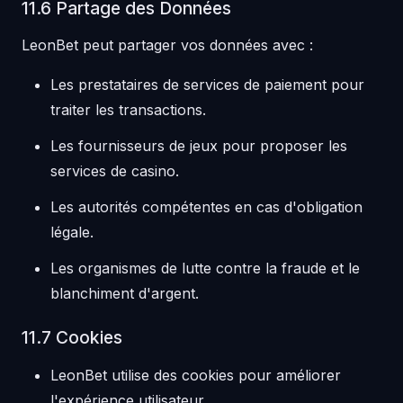
11.6 Partage des Données
LeonBet peut partager vos données avec :
Les prestataires de services de paiement pour
traiter les transactions.
Les fournisseurs de jeux pour proposer les
services de casino.
Les autorités compétentes en cas d'obligation
légale.
Les organismes de lutte contre la fraude et le
blanchiment d'argent.
11.7 Cookies
LeonBet utilise des cookies pour améliorer
l'expérience utilisateur.