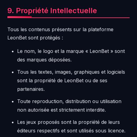
9. Propriété Intellectuelle
Tous les contenus présents sur la plateforme
LeonBet sont protégés :
Le nom, le logo et la marque « LeonBet » sont
des marques déposées.
Tous les textes, images, graphiques et logiciels
sont la propriété de LeonBet ou de ses
partenaires.
Toute reproduction, distribution ou utilisation
non autorisée est strictement interdite.
Les jeux proposés sont la propriété de leurs
éditeurs respectifs et sont utilisés sous licence.